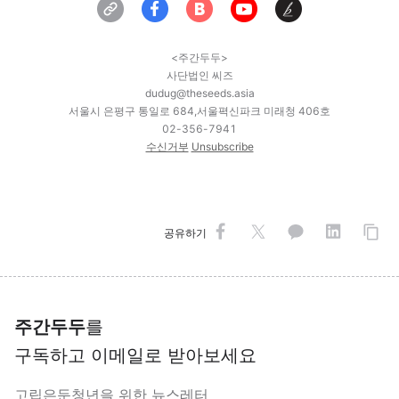
<주간두두>
사단법인 씨즈
dudug@theseeds.asia
서울시 은평구 통일로 684,서울펵신파크 미래청 406호
02-356-7941
수신거부
Unsubscribe
공유하기
주간두두
를
구독하고 이메일로 받아보세요
고립은둔청년을 위한 뉴스레터