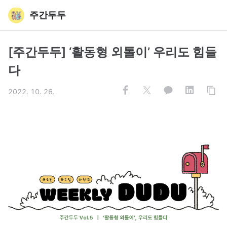
주간두두
[주간두두] ‘활동형 외톨이’ 우리도 힘들
다
2022. 10. 26.