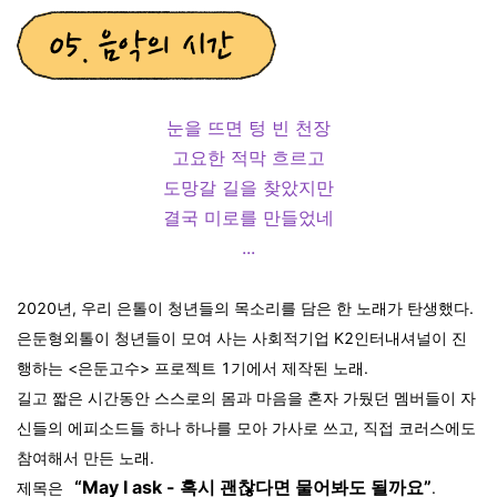
눈을 뜨면 텅 빈 천장
고요한 적막 흐르고
도망갈 길을 찾았지만
결국 미로를 만들었네
...
2020년, 우리 은톨이 청년들의 목소리를 담은 한 노래가 탄생했다.
은둔형외톨이 청년들이 모여 사는 사회적기업 K2인터내셔널이 진
행하는 <은둔고수> 프로젝트 1기에서 제작된 노래.
길고 짧은 시간동안 스스로의 몸과 마음을 혼자 가뒀던 멤버들이 자
신들의 에피소드들 하나 하나를 모아 가사로 쓰고, 직접 코러스에도
참여해서 만든 노래.
“May I ask - 혹시 괜찮다면 물어봐도 될까요”
제목은
.