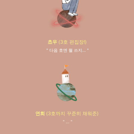
쵸우
(3호 편집장!)
" 다음 호엔 뭘 쓰지... "
연희
(3호까지 꾸준히 채워준)
" ... "