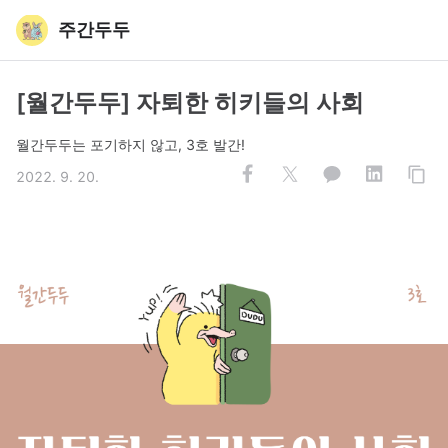
주간두두
[월간두두] 자퇴한 히키들의 사회
월간두두는 포기하지 않고, 3호 발간!
2022. 9. 20.