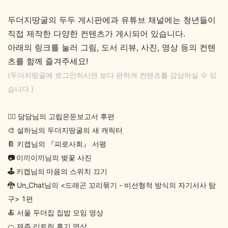
두더지땅굴의 두두 게시판에과 유튜브 채널에는 청년들이
직접 제작한 다양한 컨텐츠가 게시되어 있습니다.
아래의 링크를 눌러 그림, 도서 리뷰, 사진, 영상 등의 컨텐
츠를 함께 즐겨주세요!
(두더지땅굴에 로그인하시면 보다 편하게 컨텐츠를 감상하실 수 있
습니다.)
✍🏻 담담님의 고립은둔보고서 후편
🎨 설하님의 두더지땅굴의 새 캐릭터
📔 키캡님의 『피로사회』 서평
📷
이끼이끼님의 벚꽃 사진
🕹️
키캡님의
마음의 스위치 끄기
🐉 Un_Chat님의 <드래곤 꼬리묶기 - 비선형적 방식의 자기서사 탐
구> 1편
🍝 서울 두더집 집밥 모임 영상
🍊 제주 리트릿 후기 영상