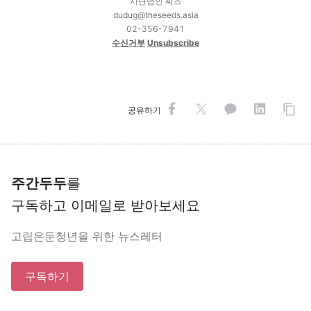
사단법인 씨즈
dudug@theseeds.asia
02-356-7941
수신거부
Unsubscribe
공유하기
주간두두
를
구독하고 이메일로 받아보세요
고립은둔청년을 위한 뉴스레터
구독하기